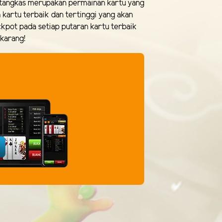
a tangkas merupakan permainan kartu yang
 kartu terbaik dan tertinggi yang akan
pot pada setiap putaran kartu terbaik
karang!