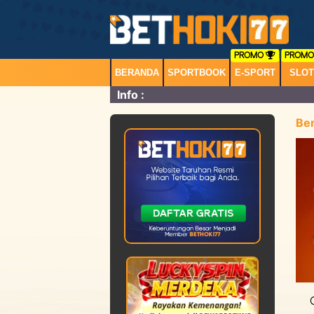
PROMO
PROMO
PROM
BERANDA
SPORTBOOK
E-SPORT
SLO
Info :
Be