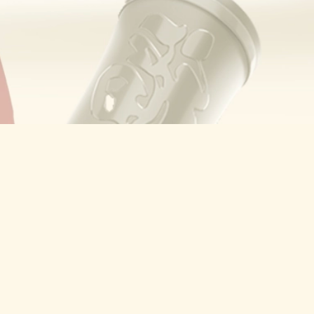
x Parlay
RTP Slot BETHOKI77