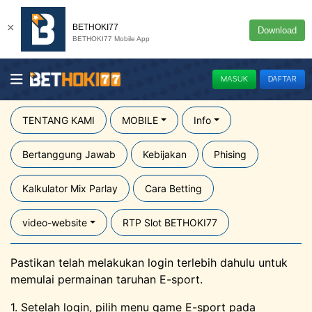
×
BETHOKI77
Download
BETHOKI77 Mobile App
MASUK
DAFTAR
TENTANG KAMI
MOBILE
Info
Bertanggung Jawab
Kebijakan
Phising
Kalkulator Mix Parlay
Cara Betting
video-website
RTP Slot BETHOKI77
Pastikan telah melakukan login terlebih dahulu untuk
memulai permainan taruhan E-sport.
1. Setelah login, pilih menu game E-sport pada