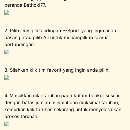
beranda Bethoki77.
2. Pilih jenis pertandingan E-Sport yang ingin anda
pasang atau pilih All untuk menampilkan semua
pertandingan .
3. Silahkan klik tim favorit yang ingin anda pilih.
4. Masukkan nilai taruhan pada kolom berikut sesuai
dengan batas jumlah minimal dan maksimal taruhan,
kemudian klik taruhan sekarang untuk menyelesaikan
proses taruhan.